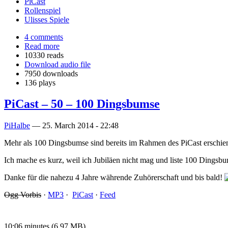
PiCast
Rollenspiel
Ulisses Spiele
4 comments
Read more
10330 reads
Download audio file
7950 downloads
136 plays
PiCast – 50 – 100 Dingsbumse
PiHalbe
—
25. March 2014 - 22:48
Mehr als 100 Dingsbumse sind bereits im Rahmen des PiCast erschien
Ich mache es kurz, weil ich Jubiläen nicht mag und liste 100 Dingsbum
Danke für die nahezu 4 Jahre währende Zuhörerschaft und bis bald!
Ogg Vorbis
·
MP3
·
PiCast
·
Feed
10:06 minutes (6.97 MB)