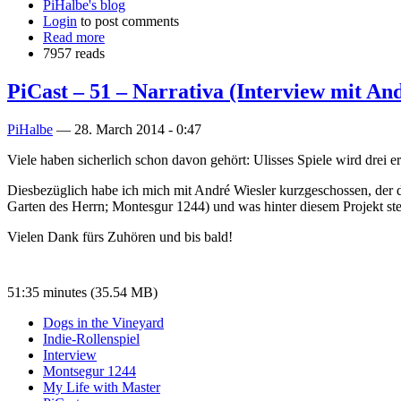
PiHalbe's blog
Login
to post comments
Read more
7957 reads
PiCast – 51 – Narrativa (Interview mit And
PiHalbe
—
28. March 2014 - 0:47
Viele haben sicherlich schon davon gehört: Ulisses Spiele wird drei e
Diesbezüglich habe ich mich mit André Wiesler kurzgeschossen, der di
Garten des Herrn; Montesgur 1244) und was hinter diesem Projekt steht
Vielen Dank fürs Zuhören und bis bald!
51:35 minutes (35.54 MB)
Dogs in the Vineyard
Indie-Rollenspiel
Interview
Montsegur 1244
My Life with Master