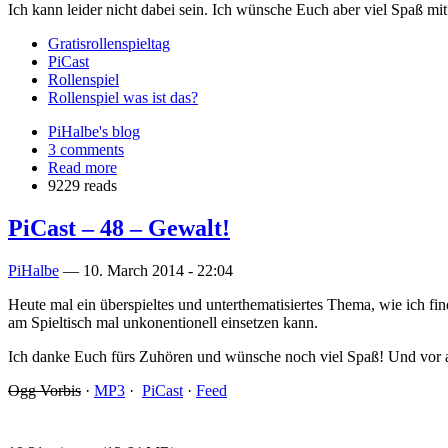
Ich kann leider nicht dabei sein. Ich wünsche Euch aber viel Spaß mi
Gratisrollenspieltag
PiCast
Rollenspiel
Rollenspiel was ist das?
PiHalbe's blog
3 comments
Read more
9229 reads
PiCast – 48 – Gewalt!
PiHalbe
—
10. March 2014 - 22:04
Heute mal ein überspieltes und unterthematisiertes Thema, wie ich fi
am Spieltisch mal unkonentionell einsetzen kann.
Ich danke Euch fürs Zuhören und wünsche noch viel Spaß! Und vor al
Ogg Vorbis
·
MP3
·
PiCast
·
Feed