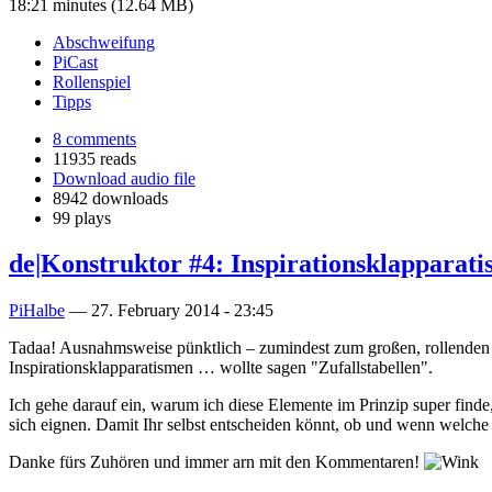
18:21 minutes (12.64 MB)
Abschweifung
PiCast
Rollenspiel
Tipps
8 comments
11935 reads
Download audio file
8942 downloads
99 plays
de|Konstruktor #4: Inspirationsklapparat
PiHalbe
—
27. February 2014 - 23:45
Tadaa! Ausnahmsweise pünktlich – zumindest zum großen, rollende
Inspirationsklapparatismen … wollte sagen "Zufallstabellen".
Ich gehe darauf ein, warum ich diese Elemente im Prinzip super find
sich eignen. Damit Ihr selbst entscheiden könnt, ob und wenn welche I
Danke fürs Zuhören und immer arn mit den Kommentaren!