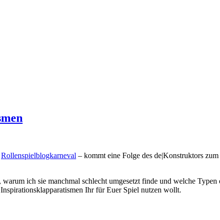
ismen
n
Rollenspielblogkarneval
– kommt eine Folge des de|Konstruktors zu
e, warum ich sie manchmal schlecht umgesetzt finde und welche Typen e
nspirationsklapparatismen Ihr für Euer Spiel nutzen wollt.