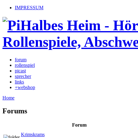
IMPRESSUM
forum
rollenspiel
picast
sprecher
links
+webshop
Home
Forums
Forum
Krimskrams