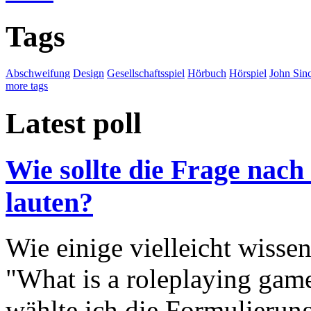
Tags
Abschweifung
Design
Gesellschaftsspiel
Hörbuch
Hörspiel
John Sinc
more tags
Latest poll
Wie sollte die Frage nach
lauten?
Wie einige vielleicht wisse
"What is a roleplaying game
wählte ich die Formulierung