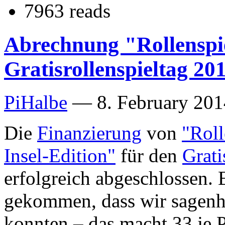
7963 reads
Abrechnung "Rollenspiel
Gratisrollenspieltag 20
PiHalbe
—
8. February 201
Die
Finanzierung
von
"Roll
Insel-Edition"
für den
Grati
erfolgreich abgeschlossen.
gekommen, dass wir sagenh
konnten – das macht 33 je 