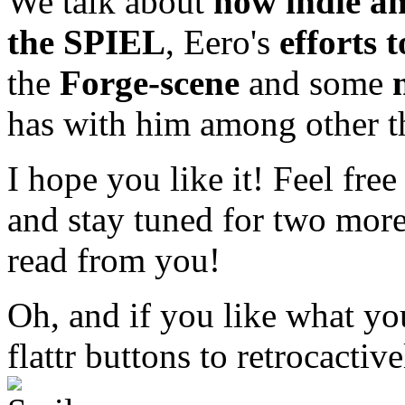
We talk about
how indie a
the SPIEL
, Eero's
efforts 
the
Forge-scene
and some
has with him among other t
I hope you like it! Feel fr
and stay tuned for two mor
read from you!
Oh, and if you like what you
flattr buttons to retrocact