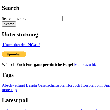
Search
Search this site:
Unterstützung
Unterstützt den
PiCast
!
Wünscht Euch Eure
ganz persönliche Folge!
Mehr dazu hier.
Tags
Abschweifung
Design
Gesellschaftsspiel
Hörbuch
Hörspiel
John Sinc
more tags
Latest poll