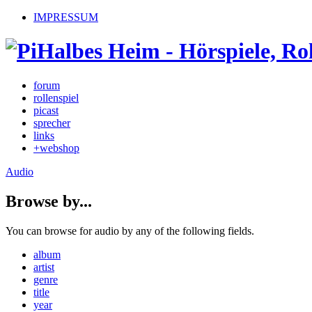
IMPRESSUM
forum
rollenspiel
picast
sprecher
links
+webshop
Audio
Browse by...
You can browse for audio by any of the following fields.
album
artist
genre
title
year