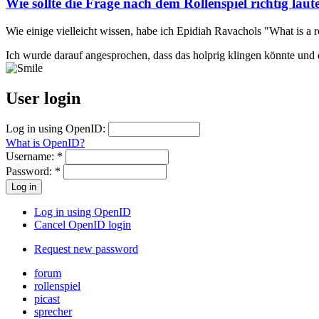
Wie sollte die Frage nach dem Rollenspiel richtig laut
Wie einige vielleicht wissen, habe ich Epidiah Ravachols "What is a r
Ich wurde darauf angesprochen, dass das holprig klingen könnte und 
User login
Log in using OpenID:
What is OpenID?
Username:
*
Password:
*
Log in using OpenID
Cancel OpenID login
Request new password
forum
rollenspiel
picast
sprecher