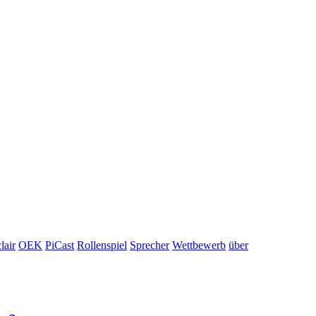
lair
OEK
PiCast
Rollenspiel
Sprecher
Wettbewerb
über