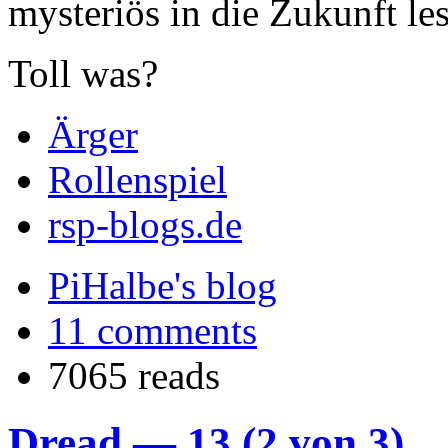
mysteriös in die Zukunft le
Toll was?
Ärger
Rollenspiel
rsp-blogs.de
PiHalbe's blog
11 comments
7065 reads
Dread — 13 (2 von 3)