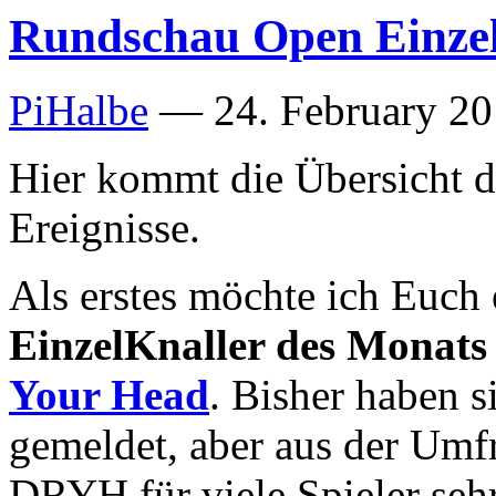
Rundschau Open Einze
PiHalbe
—
24. February 20
Hier kommt die Übersicht d
Ereignisse.
Als erstes möchte ich Euch
EinzelKnaller des Monats
Your Head
. Bisher haben s
gemeldet, aber aus der Umfra
DRYH für viele Spieler sehr