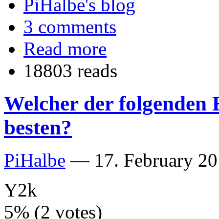
PiHalbe's blog
3 comments
Read more
18803 reads
Welcher der folgenden 
besten?
PiHalbe
—
17. February 20
Y2k
5% (2 votes)