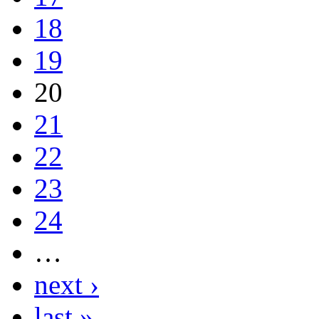
18
19
20
21
22
23
24
…
next ›
last »