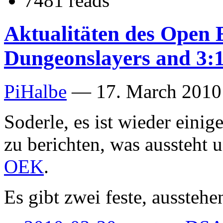
7481 reads
Aktualitäten des Open E
Dungeonslayers and 3:1
PiHalbe
—
17. March 2010
Soderle, es ist wieder einig
zu berichten, was aussteht 
OEK
.
Es gibt zwei feste, aussteh