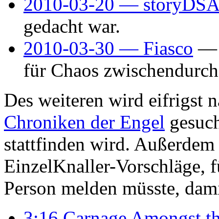
2010-03-20 — storyDSA
gedacht war.
2010-03-30 — Fiasco
— 
für Chaos zwischendurch
Des weiteren wird eifrigst
Chroniken der Engel
gesuch
stattfinden wird. Außerdem 
EinzelKnaller-Vorschläge, f
Person melden müsste, dami
3:16 Carnage Amongst th