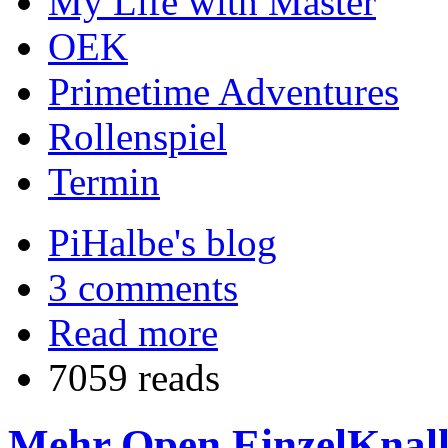
My Life with Master
OEK
Primetime Adventures
Rollenspiel
Termin
PiHalbe's blog
3 comments
Read more
7059 reads
Mehr Open EinzelKnall