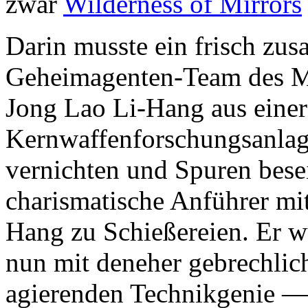
zwar
Wilderness of Mirrors
Darin musste ein frisch zus
Geheimagenten-Team des MI
Jong Lao Li-Hang aus eine
Kernwaffenforschungsanlage
vernichten und Spuren besei
charismatische Anführer mi
Hang zu Schießereien. Er wu
nun mit deneher gebrechli
agierenden Technikgenie — 