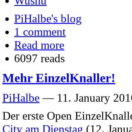
Wushu
PiHalbe's blog
1 comment
Read more
6097 reads
Mehr EinzelKnaller!
PiHalbe
—
11. January 201
Der erste Open EinzelKnall
City am Dienstag
(12. Janua