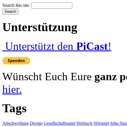
Search this site:
Unterstützung
Unterstützt den
PiCast
!
Wünscht Euch Eure
ganz p
hier.
Tags
Abschweifung
Design
Gesellschaftsspiel
Hörbuch
Hörspiel
John Sinc