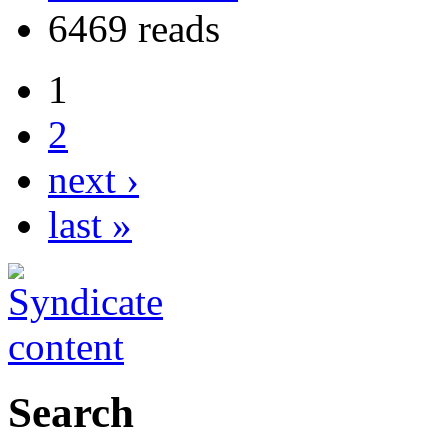
6469 reads
1
2
next ›
last »
Search