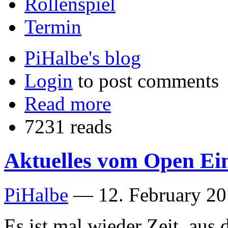
Rollenspiel
Termin
PiHalbe's blog
Login
to post comments
Read more
7231 reads
Aktuelles vom Open Ei
PiHalbe
—
12. February 20
Es ist mal wieder Zeit, au