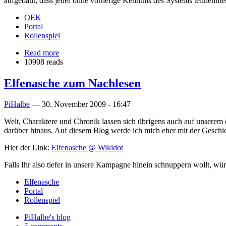
aufgebaut, dass jeder ohne vorherige Kenntnis des Systems teilnehme
OEK
Portal
Rollenspiel
Read more
10908 reads
Elfenasche zum Nachlesen
PiHalbe
—
30. November 2009 - 16:47
Welt, Charaktere und Chronik lassen sich übrigens auch auf unserem
darüber hinaus. Auf diesem Blog werde ich mich eher mit der Geschic
Hier der Link:
Elfenasche @ Wikidot
Falls Ihr also tiefer in unsere Kampagne hinein schnuppern wollt, w
Elfenasche
Portal
Rollenspiel
PiHalbe's blog