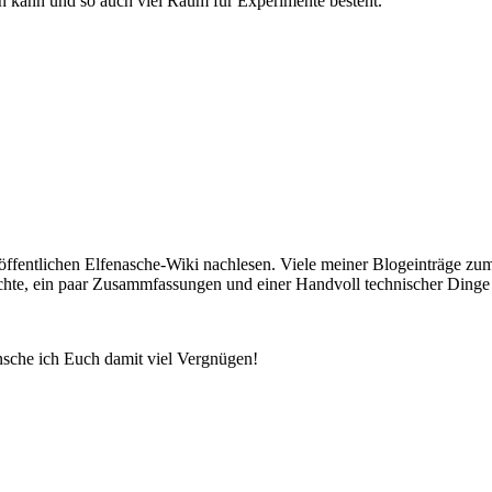
n kann und so auch viel Raum für Experimente besteht.
 öffentlichen Elfenasche-Wiki nachlesen. Viele meiner Blogeinträge z
hte, ein paar Zusammfassungen und einer Handvoll technischer Dinge a
ünsche ich Euch damit viel Vergnügen!