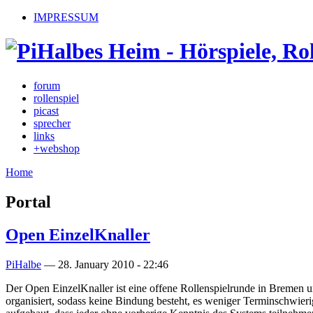
IMPRESSUM
forum
rollenspiel
picast
sprecher
links
+webshop
Home
Portal
Open EinzelKnaller
PiHalbe
—
28. January 2010 - 22:46
Der Open EinzelKnaller ist eine offene Rollenspielrunde in Bremen 
organisiert, sodass keine Bindung besteht, es weniger Terminschwier