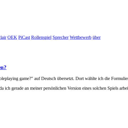
lair
OEK
PiCast
Rollenspiel
Sprecher
Wettbewerb
über
en?
oleplaying game?" auf Deutsch übersetzt. Dort wählte ich die Formulieru
da ich gerade an meiner persönlichen Version eines solchen Spiels arbe