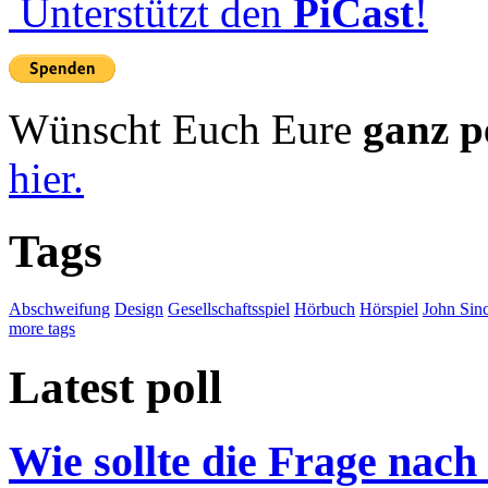
Unterstützt den
PiCast
!
Wünscht Euch Eure
ganz p
hier.
Tags
Abschweifung
Design
Gesellschaftsspiel
Hörbuch
Hörspiel
John Sinc
more tags
Latest poll
Wie sollte die Frage nach