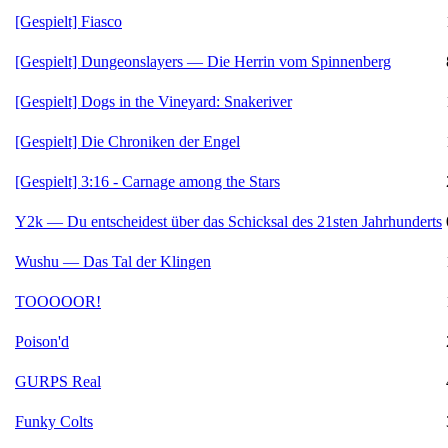
[Gespielt] Fiasco
[Gespielt] Dungeonslayers — Die Herrin vom Spinnenberg
[Gespielt] Dogs in the Vineyard: Snakeriver
[Gespielt] Die Chroniken der Engel
[Gespielt] 3:16 - Carnage among the Stars
Y2k — Du entscheidest über das Schicksal des 21sten Jahrhunderts
Wushu — Das Tal der Klingen
TOOOOOR!
Poison'd
GURPS Real
Funky Colts