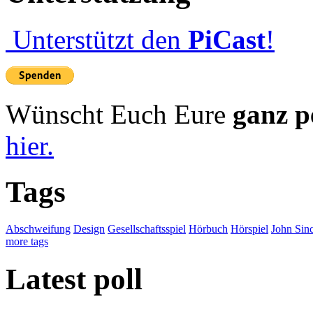
Unterstützt den
PiCast
!
Wünscht Euch Eure
ganz p
hier.
Tags
Abschweifung
Design
Gesellschaftsspiel
Hörbuch
Hörspiel
John Sinc
more tags
Latest poll