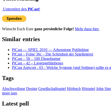
Unterstützt den
PiCast
!
Wünscht Euch Eure
ganz persönliche Folge!
Mehr dazu hier.
Similar entries
PiCast — SPIEL 2010 — Arkenstone Publishing
PiCast – Folge 36c – Die Schönheit der Spielleiterei
PiCast – 50 – 100 Dingsbumse
PiCast – 42 – Liegengebliebenes
PiCast Antwort - 03 - Welche Systeme (und Settings) sollte es 
Tags
Abschweifung
Design
Gesellschaftsspiel
Hörbuch
Hörspiel
John Sinc
more tags
Latest poll