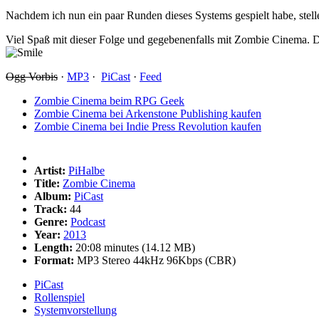
Nachdem ich nun ein paar Runden dieses Systems gespielt habe, stelle i
Viel Spaß mit dieser Folge und gegebenenfalls mit Zombie Cinema. 
Ogg Vorbis
·
MP3
·
PiCast
·
Feed
Zombie Cinema beim RPG Geek
Zombie Cinema bei Arkenstone Publishing kaufen
Zombie Cinema bei Indie Press Revolution kaufen
Artist:
PiHalbe
Title:
Zombie Cinema
Album:
PiCast
Track:
44
Genre:
Podcast
Year:
2013
Length:
20:08 minutes (14.12 MB)
Format:
MP3 Stereo 44kHz 96Kbps (CBR)
PiCast
Rollenspiel
Systemvorstellung