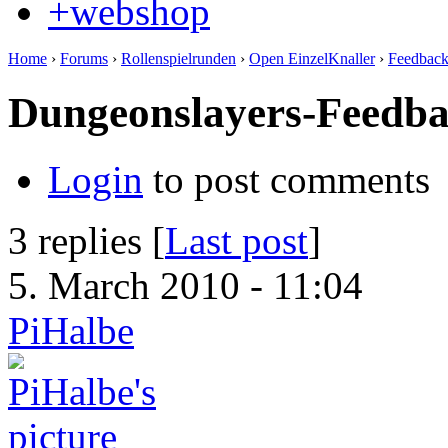
+webshop
Home
›
Forums
›
Rollenspielrunden
›
Open EinzelKnaller
›
Feedbac
Dungeonslayers-Feedb
Login
to post comments
3 replies [
Last post
]
5. March 2010 - 11:04
PiHalbe