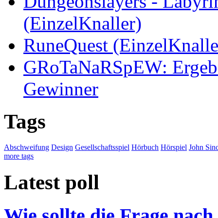
Dungeonslayers - Labyri
(EinzelKnaller)
RuneQuest (EinzelKnalle
GRoTaNaRSpEW: Ergebni
Gewinner
Tags
Abschweifung
Design
Gesellschaftsspiel
Hörbuch
Hörspiel
John Sinc
more tags
Latest poll
Wie sollte die Frage nach