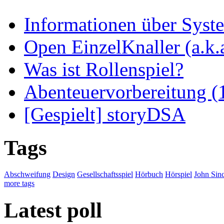
Informationen über Syst
Open EinzelKnaller (a.k.a
Was ist Rollenspiel?
Abenteuervorbereitung (
[Gespielt] storyDSA
Tags
Abschweifung
Design
Gesellschaftsspiel
Hörbuch
Hörspiel
John Sinc
more tags
Latest poll