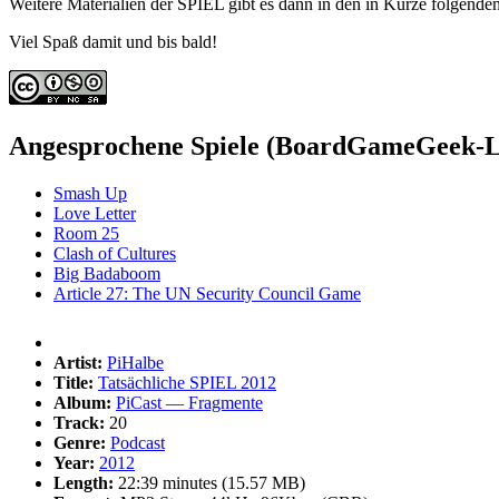
Weitere Materialien der SPIEL gibt es dann in den in Kürze folgenden
Viel Spaß damit und bis bald!
Angesprochene Spiele (BoardGameGeek-L
Smash Up
Love Letter
Room 25
Clash of Cultures
Big Badaboom
Article 27: The UN Security Council Game
Artist:
PiHalbe
Title:
Tatsächliche SPIEL 2012
Album:
PiCast — Fragmente
Track:
20
Genre:
Podcast
Year:
2012
Length:
22:39 minutes (15.57 MB)