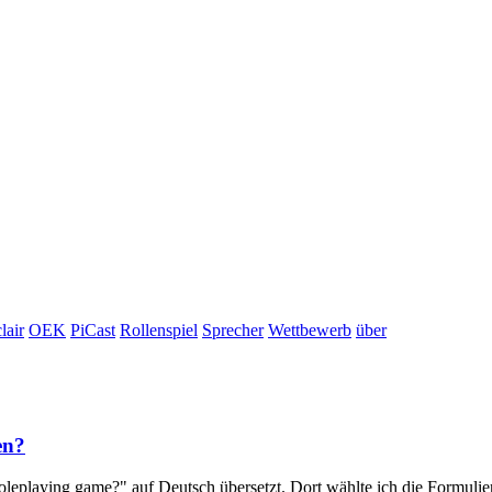
lair
OEK
PiCast
Rollenspiel
Sprecher
Wettbewerb
über
en?
oleplaying game?" auf Deutsch übersetzt. Dort wählte ich die Formulieru