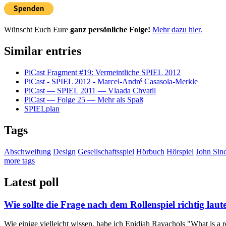
Wünscht Euch Eure
ganz persönliche Folge!
Mehr dazu hier.
Similar entries
PiCast Fragment #19: Vermeintliche SPIEL 2012
PiCast - SPIEL 2012 - Marcel-André Casasola-Merkle
PiCast — SPIEL 2011 — Vlaada Chvatil
PiCast — Folge 25 — Mehr als Spaß
SPIELplan
Tags
Abschweifung
Design
Gesellschaftsspiel
Hörbuch
Hörspiel
John Sinc
more tags
Latest poll
Wie sollte die Frage nach dem Rollenspiel richtig laut
Wie einige vielleicht wissen, habe ich Epidiah Ravachols "What is a r