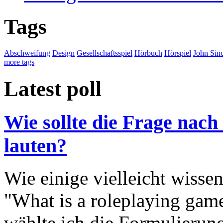
Tags
Abschweifung
Design
Gesellschaftsspiel
Hörbuch
Hörspiel
John Sinc
more tags
Latest poll
Wie sollte die Frage nach
lauten?
Wie einige vielleicht wisse
"What is a roleplaying game
wählte ich die Formulierung