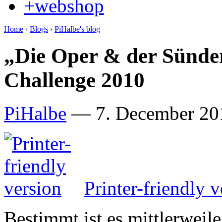
+webshop
Home
›
Blogs
›
PiHalbe's blog
„Die Oper & der Sünder
Challenge 2010
PiHalbe
—
7. December 20
Printer-friendly v
Bestimmt ist es mittlerweile