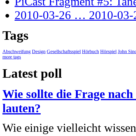
PiCast Fragment #5: Tan
2010-03-26 … 2010-03-
Tags
Abschweifung
Design
Gesellschaftsspiel
Hörbuch
Hörspiel
John Sinc
more tags
Latest poll
Wie sollte die Frage nach
lauten?
Wie einige vielleicht wisse