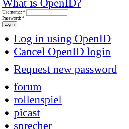
What is OpenID?
Username:
*
Password:
*
Log in using OpenID
Cancel OpenID login
Request new password
forum
rollenspiel
picast
sprecher