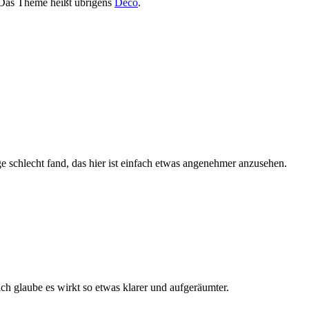
. Das Theme heißt übrigens
Deco
.
ge schlecht fand, das hier ist einfach etwas angenehmer anzusehen.
ich glaube es wirkt so etwas klarer und aufgeräumter.