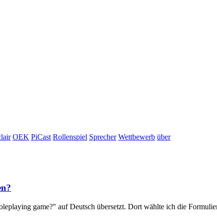
lair
OEK
PiCast
Rollenspiel
Sprecher
Wettbewerb
über
en?
oleplaying game?" auf Deutsch übersetzt. Dort wählte ich die Formulieru