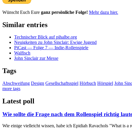
Wünscht Euch Eure
ganz persönliche Folge!
Mehr dazu hier.
Similar entries
Technischer Blick auf pihalbe.org
Neuigkeiten zu John Sinclair: Ewige Jugend
PiCast — Folge 7 — Indie-Rollenspiele
Walfisch
John Sinclair zur Messe
Tags
Abschweifung
Design
Gesellschaftsspiel
Hörbuch
Hörspiel
John Sinc
more tags
Latest poll
Wie sollte die Frage nach dem Rollenspiel richtig laut
Wie einige vielleicht wissen, habe ich Epidiah Ravachols "What is a r