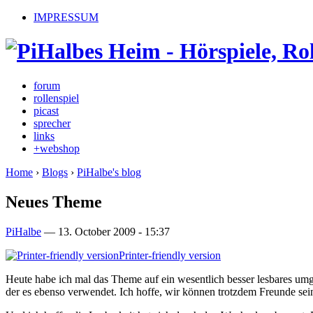
IMPRESSUM
forum
rollenspiel
picast
sprecher
links
+webshop
Home
›
Blogs
›
PiHalbe's blog
Neues Theme
PiHalbe
—
13. October 2009 - 15:37
Printer-friendly version
Heute habe ich mal das Theme auf ein wesentlich besser lesbares um
der es ebenso verwendet. Ich hoffe, wir können trotzdem Freunde sei