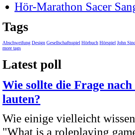
Hör-Marathon Sacer Sang
Tags
Abschweifung
Design
Gesellschaftsspiel
Hörbuch
Hörspiel
John Sinc
more tags
Latest poll
Wie sollte die Frage nach
lauten?
Wie einige vielleicht wisse
"What is a roleplaying game