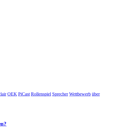
lair
OEK
PiCast
Rollenspiel
Sprecher
Wettbewerb
über
en?