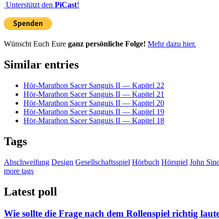
Unterstützt den
PiCast
!
Wünscht Euch Eure
ganz persönliche Folge!
Mehr dazu hier.
Similar entries
Hör-Marathon Sacer Sanguis II — Kapitel 22
Hör-Marathon Sacer Sanguis II — Kapitel 21
Hör-Marathon Sacer Sanguis II — Kapitel 20
Hör-Marathon Sacer Sanguis II — Kapitel 19
Hör-Marathon Sacer Sanguis II — Kapitel 18
Tags
Abschweifung
Design
Gesellschaftsspiel
Hörbuch
Hörspiel
John Sinc
more tags
Latest poll
Wie sollte die Frage nach dem Rollenspiel richtig laut