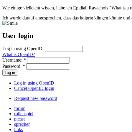
Wie einige vielleicht wissen, habe ich Epidiah Ravachols "What is a r
Ich wurde darauf angesprochen, dass das holprig klingen könnte und 
User login
Log in using OpenID:
What is OpenID?
Username:
*
Password:
*
Log in using OpenID
Cancel OpenID login
Request new password
forum
rollenspiel
picast
sprecher
links