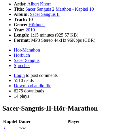
Artist:
Albert Knorr
Title:
Sacer Sanguis 2 Marthon - Kapitel 10
Album:
Sacer Sanguis II
Track:
10
Genre:
Hörbuch
Year:
2010
Length:
1:15 minutes (925.57 KB)
Format:
MP3 Stereo 44kHz 96Kbps (CBR)
Hör-Marathon
Hörbuch
Sacer Sanguis
Sprecher
Login
to post comments
5510 reads
Download audio file
6275 downloads
14 plays
Sacer-Sanguis-II-Hör-Marathon
Kapitel
Dauer
Player