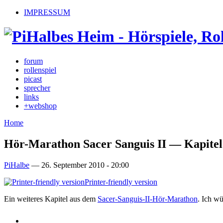
IMPRESSUM
forum
rollenspiel
picast
sprecher
links
+webshop
Home
Hör-Marathon Sacer Sanguis II — Kapitel
PiHalbe
—
26. September 2010 - 20:00
Printer-friendly version
Ein weiteres Kapitel aus dem
Sacer-Sanguis-II-Hör-Marathon
. Ich w