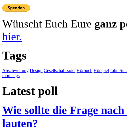
Wünscht Euch Eure
ganz p
hier.
Tags
Abschweifung
Design
Gesellschaftsspiel
Hörbuch
Hörspiel
John Sinc
more tags
Latest poll
Wie sollte die Frage nach
lauten?