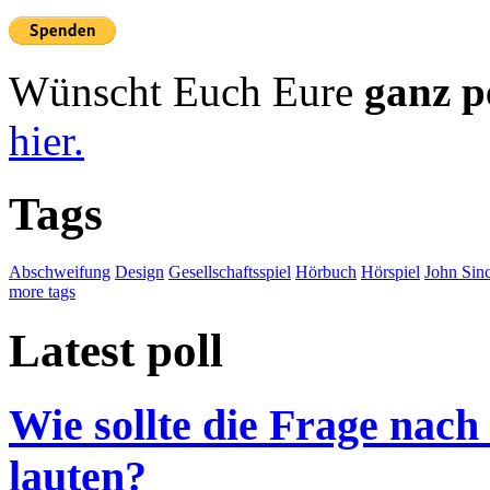
Wünscht Euch Eure
ganz p
hier.
Tags
Abschweifung
Design
Gesellschaftsspiel
Hörbuch
Hörspiel
John Sinc
more tags
Latest poll
Wie sollte die Frage nach
lauten?