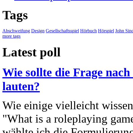
Tags
Abschweifung
Design
Gesellschaftsspiel
Hörbuch
Hörspiel
John Sinc
more tags
Latest poll
Wie sollte die Frage nach
lauten?
Wie einige vielleicht wisse
"What is a roleplaying game
wählte ich die Formulierung