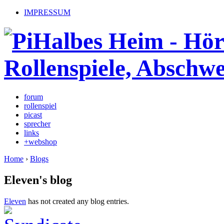
IMPRESSUM
forum
rollenspiel
picast
sprecher
links
+webshop
Home
›
Blogs
Eleven's blog
Eleven
has not created any blog entries.