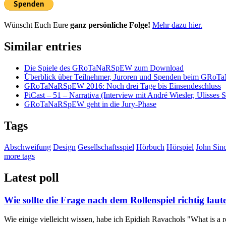
Wünscht Euch Eure
ganz persönliche Folge!
Mehr dazu hier.
Similar entries
Die Spiele des GRoTaNaRSpEW zum Download
Überblick über Teilnehmer, Juroren und Spenden beim GR
GRoTaNaRSpEW 2016: Noch drei Tage bis Einsendeschluss
PiCast – 51 – Narrativa (Interview mit André Wiesler, Ulisses S
GRoTaNaRSpEW geht in die Jury-Phase
Tags
Abschweifung
Design
Gesellschaftsspiel
Hörbuch
Hörspiel
John Sinc
more tags
Latest poll
Wie sollte die Frage nach dem Rollenspiel richtig laut
Wie einige vielleicht wissen, habe ich Epidiah Ravachols "What is a r