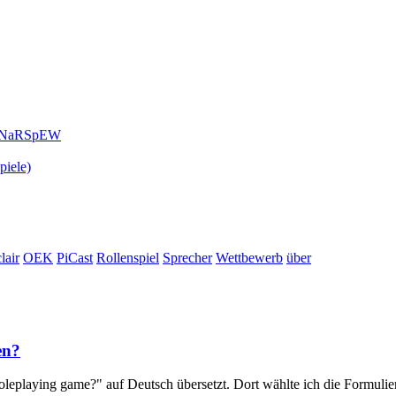
oTaNaRSpEW
piele)
lair
OEK
PiCast
Rollenspiel
Sprecher
Wettbewerb
über
en?
oleplaying game?" auf Deutsch übersetzt. Dort wählte ich die Formulieru