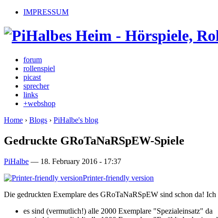
IMPRESSUM
forum
rollenspiel
picast
sprecher
links
+webshop
Home
›
Blogs
›
PiHalbe's blog
Gedruckte GRoTaNaRSpEW-Spiele
PiHalbe
—
18. February 2016 - 17:37
Printer-friendly version
Die gedruckten Exemplare des GRoTaNaRSpEW sind schon da! Ich habe
es sind (vermutlich!) alle 2000 Exemplare "Spezialeinsatz" da