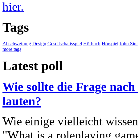
hier.
Tags
Abschweifung
Design
Gesellschaftsspiel
Hörbuch
Hörspiel
John Sinc
more tags
Latest poll
Wie sollte die Frage nach
lauten?
Wie einige vielleicht wisse
"What is a roleplaying game