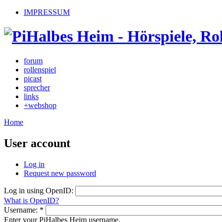
IMPRESSUM
forum
rollenspiel
picast
sprecher
links
+webshop
Home
User account
Log in
Request new password
Log in using OpenID:
What is OpenID?
Username:
*
Enter your PiHalbes Heim username.