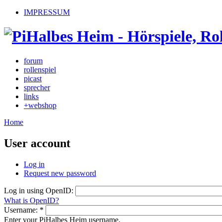
IMPRESSUM
forum
rollenspiel
picast
sprecher
links
+webshop
Home
User account
Log in
Request new password
Log in using OpenID:
What is OpenID?
Username:
*
Enter your PiHalbes Heim username.