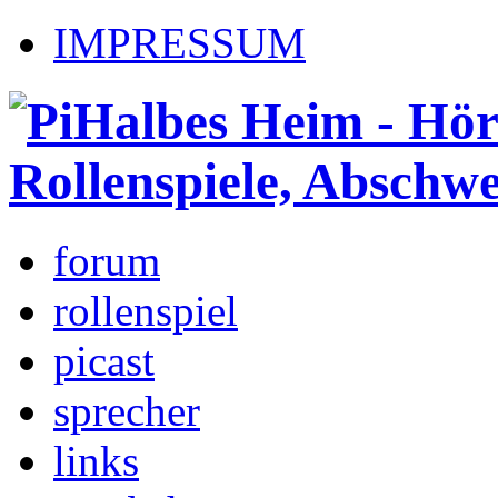
IMPRESSUM
forum
rollenspiel
picast
sprecher
links