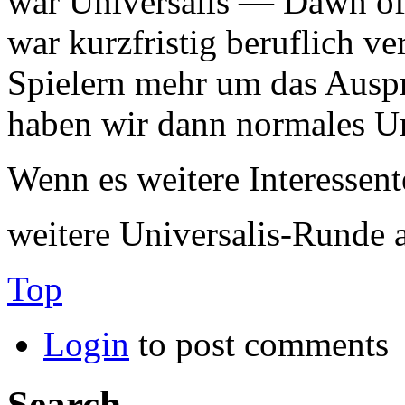
war Universalis — Dawn of 
war kurzfristig beruflich ve
Spielern mehr um das Ausp
haben wir dann normales Uni
Wenn es weitere Interessent
weitere Universalis-Runde
Top
Login
to post comments
Search