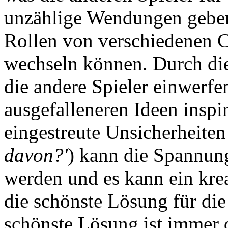
unzählige Wendungen geben, 
Rollen von verschiedenen Ch
wechseln können. Durch di
die andere Spieler einwerf
ausgefalleneren Ideen inspi
eingestreute Unsicherheiten
davon?'
) kann die Spannung
werden und es kann ein krea
die schönste Lösung für die
schönste Lösung ist immer 