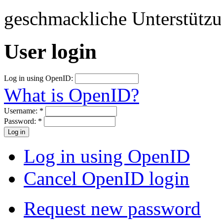
geschmackliche Unterstütz
User login
Log in using OpenID:
What is OpenID?
Username:
*
Password:
*
Log in using OpenID
Cancel OpenID login
Request new password