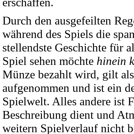
erschaffen.
Durch den ausgefeilten Reg
während des Spiels die spa
stellendste Geschichte für a
Spiel sehen möchte
hinein 
Münze bezahlt wird, gilt als
aufgenommen und ist ein def
Spielwelt. Alles andere ist
Beschreibung dient und Atm
weitern Spielverlauf nicht 