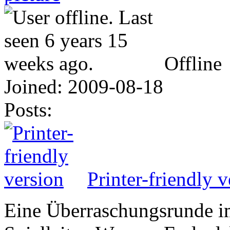
Offline
Joined:
2009-08-18
Posts:
Printer-friendly v
Eine Überraschungsrunde im