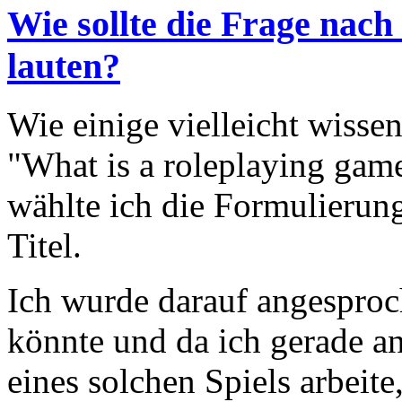
Wie sollte die Frage nach
lauten?
Wie einige vielleicht wisse
"What is a roleplaying game
wählte ich die Formulierung
Titel.
Ich wurde darauf angesproc
könnte und da ich gerade a
eines solchen Spiels arbeite