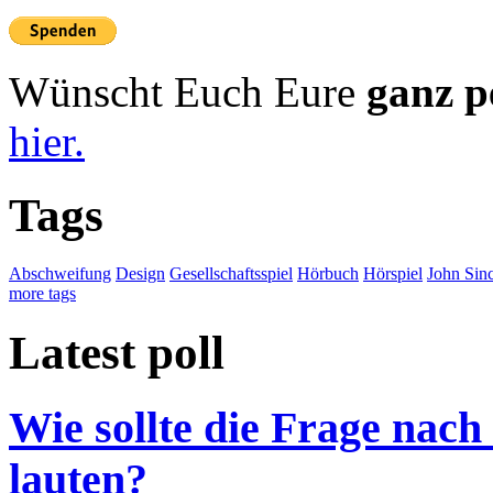
Wünscht Euch Eure
ganz p
hier.
Tags
Abschweifung
Design
Gesellschaftsspiel
Hörbuch
Hörspiel
John Sinc
more tags
Latest poll
Wie sollte die Frage nach
lauten?