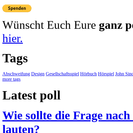
Wünscht Euch Eure
ganz p
hier.
Tags
Abschweifung
Design
Gesellschaftsspiel
Hörbuch
Hörspiel
John Sinc
more tags
Latest poll
Wie sollte die Frage nach
lauten?