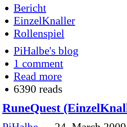
Bericht
EinzelKnaller
Rollenspiel
PiHalbe's blog
1 comment
Read more
6390 reads
RuneQuest (EinzelKnall
PiHalbe
—
24. March 2009