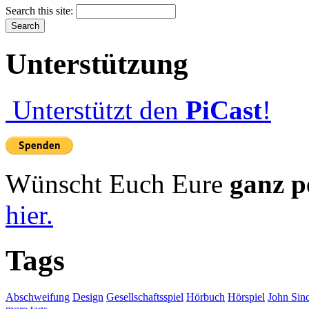
Search this site:
Unterstützung
Unterstützt den
PiCast
!
Wünscht Euch Eure
ganz p
hier.
Tags
Abschweifung
Design
Gesellschaftsspiel
Hörbuch
Hörspiel
John Sinc