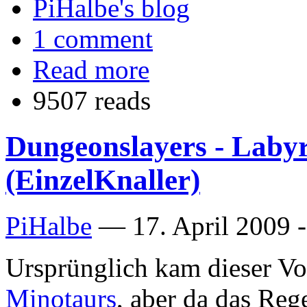
PiHalbe's blog
1 comment
Read more
9507 reads
Dungeonslayers - Laby
(EinzelKnaller)
PiHalbe
—
17. April 2009 
Ursprünglich kam dieser Vo
Minotaurs
, aber da das Rege