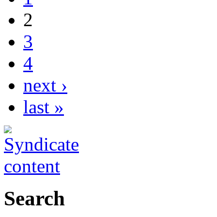
2
3
4
next ›
last »
Search